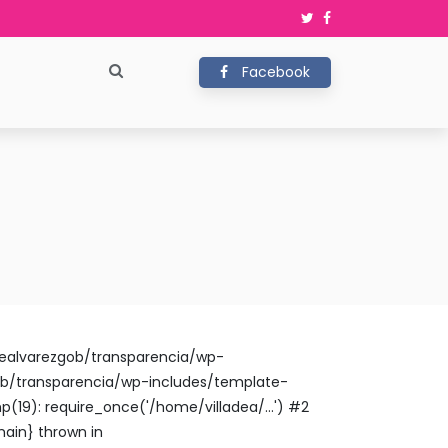
Facebook
adealvarezgob/transparencia/wp-
gob/transparencia/wp-includes/template-
(19): require_once('/home/villadea/...') #2
main} thrown in