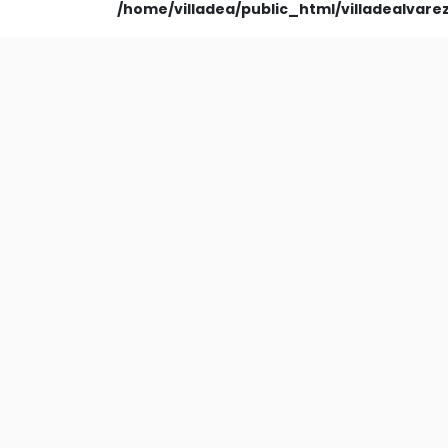
/home/villadea/public_html/villadealvar