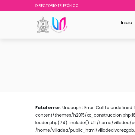
DIRECTORIO TELEFÓNICO
Inicio
Fatal error
: Uncaught Error: Call to undefin
content/themes/h2015/xx_construccion.php:16
loader.php(74): include() #1 /home/villadea/p
/home/villadea/public_html/villadealvarezgob/t