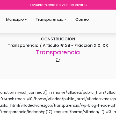
H Ayuntamiento de Villa de Álvarez
Municipio
Transparencia
Correo
CONSTRUCCIÓN
Transparencia / Articulo # 29 - Fraccion XIX, XX
Transparencia
ed function mysql_connect() in /home/villadea/public_html/vill
0 Stack trace: #0 /home/villadea/public_html/villadealvarez
ublic_html/villadealvarezgob/transparencia/wp-blog-header.php
ransparencia/index.php(17): require('/home/villadea/...') #3 {